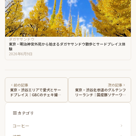
ダガヤサンドウ
東京・明治神宮外苑から始まるダガヤサンドウ散歩とサードプレイス体
験
2026年6月9日
前の記事
次の記事
東京・渋谷エリアで愛犬とサー
東京・渋谷北参道のグルテンフ
ドプレイス｜GBCのチェキ撮影
リーランチ｜国産豚ソテーワン
が特別すぎた
プレートで美容も満腹も叶えた
カテゴリ
コーヒー