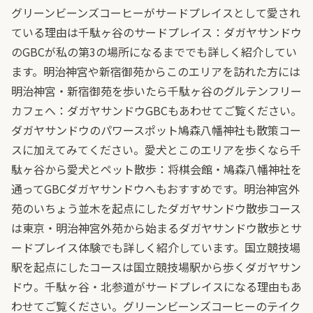
グリーンビーンズコーヒーがサードプレイスとして愛され
ている理由は
千駄ヶ谷のサードプレイス：ダガヤサンドウ
のGBCが私の第3の場所になるまで
でも詳しく紹介してい
ます。明治神宮や新宿御苑からこのエリアを訪れた方には
明治神宮・新宿御苑を歩いたら千駄ヶ谷のグルテンフリー
カフェへ：ダガヤサンドウGBC
もあわせてご覧ください。
ダガヤサンドウのパワースポット
鳩森八幡神社
も散策コー
スに加えてみてください。愛犬とこのエリアを歩くなら
千
駄ヶ谷から愛犬とペット散歩：将棋会館・鳩森八幡神社を
通ってGBCダガヤサンドウへ
もおすすめです。明治神宮外
苑のいちょう並木を起点にしたダガヤサンドウ散歩コース
は
東京・明治神宮外苑から始まるダガヤサンドウ散歩とサ
ードプレイス体験
でも詳しく紹介しています。国立競技場
駅を起点にしたコースは
国立競技場駅から歩くダガヤサン
ドウ。千駄ヶ谷・北参道がサードプレイスになる理由
もあ
わせてご覧ください。グリーンビーンズコーヒーのテイク