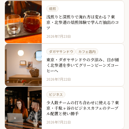
焙煎
浅煎りと深煎りで淹れ方は変わる？東
京・北参道の焙煎体験で学んだ抽出のコ
ツ
2026年7月23日
ダガヤサンドウ
カフェ店内
東京・ダガヤサンドウの夕涼み、日が傾
く北参道を歩いてグリーンビーンズコー
ヒーへ
2026年7月22日
ビジネス
少人数チームの打ち合わせに使える？東
京・千駄ヶ谷のビジネスカフェのテーブ
ル配置と使い勝手
2026年7月21日