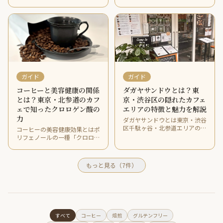
境を持つカフェのことです。
境・席の種類が整ったカフェの
Wi-Fi・電源・静かな空間・接
ことです。東京・渋谷区ダガヤ
客の質が選ぶポイントです。東
サンドウのGreen Beans Coffee
京・渋谷区千駄ヶ谷のGreen
で3年以上通い続けて気づいた
Beans Coffeeがビジネス利用に
カフェ店内の居心地を決める5
選ばれる理由を解説します。
つの要素をお伝えします。
ガイド
ガイド
コーヒーと美容健康の関係
ダガヤサンドウとは？東
とは？東京・北参道のカフ
京・渋谷区の隠れたカフェ
ェで知ったクロロゲン酸の
エリアの特徴と魅力を解説
力
ダガヤサンドウとは東京・渋谷
区千駄ヶ谷・北参道エリアの通
コーヒーの美容健康効果とはポ
称で個性的なカフェやショップ
リフェノールの一種「クロロゲ
が集まる注目エリアです。国立
ン酸」がもたらす抗酸化・美
競技場・鳩森八幡神社・明治神
白・むくみ改善の効果のことで
宮外苑に囲まれた立地にあり
す。東京・北参道のGreen
もっと見る（7件）
Green Beans Coffeeはその中心
Beans Coffeeでスペシャルティ
に位置しています。
コーヒーを通じて学んだ美容健
康習慣を解説します。
すべて
コーヒー
焙煎
グルテンフリー