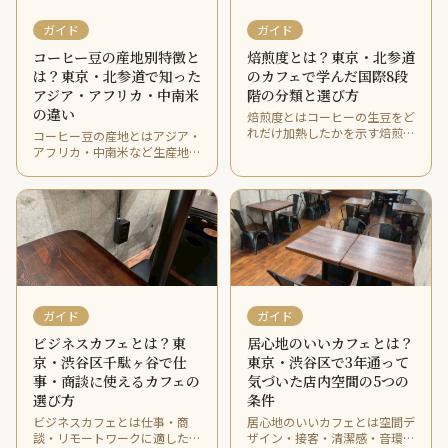
ガイド
ガイド
コーヒー豆の産地別特徴と
焙煎度とは？東京・北参道
は？東京・北参道で知った
のカフェで学んだ国際8段
アジア・アフリカ・中南米
階の分類と選び方
の違い
焙煎度とはコーヒーの生豆をど
れだけ加熱したかを示す焙煎の
コーヒー豆の産地とはアジア・
深さのことです。国際的には8
アフリカ・中南米など生産地域
段階に分類され、東京・渋谷区
のことで、産地ごとに酸味や香
千駄ヶ谷・北参道のGreen
りの個性が異なります。東京・
Beans Coffeeで学んだ焙煎度ご
渋谷区北参道のGreen Beans
との選び方をお伝えします。
Coffeeで学んだ産地別の特徴と
選び方をお伝えします。
ガイド
ガイド
ビジネスカフェとは？東
居心地のいいカフェとは？
京・渋谷区千駄ヶ谷で仕
東京・渋谷区で3年通って
事・商談に使えるカフェの
気づいた店内空間の5つの
選び方
条件
ビジネスカフェとは仕事・商
居心地のいいカフェとは空間デ
談・リモートワークに適した環
ザイン・接客・清潔感・音環