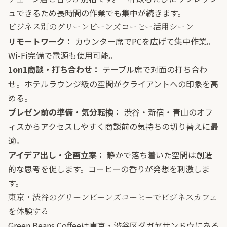
ュできるため長時間の作業でも集中が続きます。
ビジネス別のグリーンビーンズコーヒー活用シーン
リモートワーク：
カウンター席でPCを広げて集中作業。
Wi-Fi完備で電源も使用可能。
1on1商談・打ち合わせ：
テーブル席で対面の打ち合わ
せ。ホテルラウンジ級の空間がクライアントへの印象を高
める。
プレゼン前の準備・気分転換：
渋谷・新宿・青山のオフ
ィスからアクセスしやすく商談前の気持ちの切り替えに最
適。
アイデア出し・企画立案：
静かで落ち着いた空間は創造
的な思考を促します。コーヒーの香りが発想を刺激しま
す。
東京・渋谷のグリーンビーンズコーヒーでビジネスカフェ
を体験する
Green Beans Coffeeは東京・渋谷区ダガヤサンドウにある