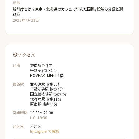
焙煎
焙煎度とは？東京・北参道のカフェで学んだ国際8段階の分類と選
び方
2026年7月28日
アクセス
住所
東京都渋谷区
千駄ヶ谷3-30-1
RC APARTMENT 1階
最寄駅
北参道駅 徒歩3分
千駄ヶ谷駅 徒歩7分
国立競技場駅 徒歩7分
代々木駅 徒歩11分
原宿駅 徒歩11分
営業時間
10:30〜20:00
L.O. 19:30
定休日
不定休
Instagram で確認