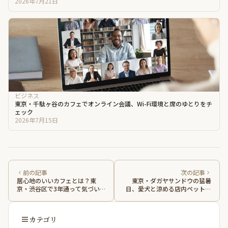
2026年7月21日
ビジネス
東京・千駄ヶ谷のカフェでオンライン会議、Wi-Fi環境と席のゆとりをチ
ェック
2026年7月15日
前の記事
次の記事
居心地のいいカフェとは？東
東京・ダガヤサンドウの猛暑
京・渋谷区で3年通って気づい
日、愛犬と涼める店内ペット同
た店内空間の5つの条件
伴カフェの過ごし方
カテゴリ