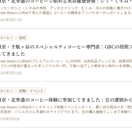
東京・北参道のコーヒーで始める美容健康習慣：シミ・くすみ・
コーヒーがシミ・くすみの予防、アンチエイジング、むくみ・冷えの改善に働きかけ
reen Beans Coffeeで学んだ美容とコーヒーの関係をアンバサダーがレポートします
026年5月17日
コーヒー
焙煎
東京・千駄ヶ谷のスペシャルティコーヒー専門店：GBCの焙煎
してきました
reen Beans Coffeeのプレミアムコーヒー（1,980円）は非売品ブレンド豆・
いう3つの技術が重なったオリジナルの一杯。千駄ヶ谷でしか飲めない味わいを体験
026年5月10日
コーヒー
体験・イベント
東京・北参道のコーヒー体験に参加してきました：豆の選別か
reen Beans Coffeeのハンドドリップ体験イベントレポート。悪い豆の見分け
焙煎見学・バリスタさん手淹れのテイクアウトまで。豆の購入価格でここまで体験で
026年5月5日