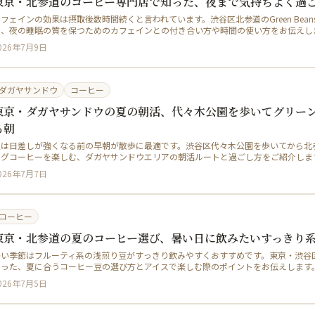
東京・北参道のコーヒー専門店で知った、夜まで気持ちよく過
フェインの効果は摂取後数時間続くと言われています。渋谷区北参道のGreen Beans
ら、夜の睡眠の質を保つためのカフェインとの付き合い方や時間の使い方をお伝えし
026年7月9日
ダガヤサンドウ
コーヒー
東京・ダガヤサンドウの夏の朝活、代々木公園を歩いてグリー
る朝
は日差しが強くなる前の早朝が散歩に最適です。渋谷区代々木公園を歩いてから北参道のGre
ングコーヒーを楽しむ、ダガヤサンドウエリアの朝活ルートと過ごし方をご紹介しま
026年7月7日
コーヒー
東京・北参道の夏のコーヒー選び、暑い日に飲みたいすっきり
い季節はフルーティ系の浅煎り豆がすっきり飲みやすくおすすめです。東京・渋谷区北参道のG
わった、夏に合うコーヒー豆の選び方とアイスで楽しむ際のポイントをお伝えします
026年7月5日