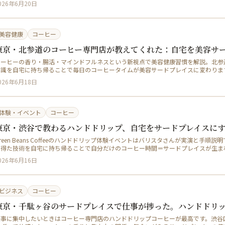
026年6月20日
美容健康
コーヒー
東京・北参道のコーヒー専門店が教えてくれた：自宅を美容サ
ーヒーの香り・腸活・マインドフルネスという新視点で美容健康習慣を解説。北参道のGree
知識を自宅に持ち帰ることで毎日のコーヒータイムが美容サードプレイスに変わりま
026年6月18日
体験・イベント
コーヒー
東京・渋谷で教わるハンドドリップ、自宅をサードプレイスに
reen Beans Coffeeのハンドドリップ体験イベントはバリスタさんが実演と手
で得た技術を自宅に持ち帰ることで自分だけのコーヒー時間＝サードプレイスが生ま
026年6月16日
ビジネス
コーヒー
東京・千駄ヶ谷のサードプレイスで仕事が捗った。ハンドドリ
事に集中したいときはコーヒー専門店のハンドドリップコーヒーが最高です。渋谷区千駄ヶ