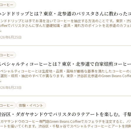
コーヒー
ハンドドリップとは？東京・北参道のバリスタさんに教わった
ンドドリップとは手でお湯を注いでコーヒーを抽出する方法のことです。東京・渋谷区ダガ
Coffeeでバリスタさんに学んだ基礎知識・道具・淹れ方のポイントを北参道のカフ
す。
026年6月25日
コーヒー
スペシャルティコーヒーとは？東京・北参道で自家焙煎コーヒ
スペシャルティコーヒーとは生産地・品質・風味が厳格な基準を満たしたコーヒーの
選別・焙煎・抽出のすべてが異なります。東京・渋谷区北参道のGreen Beans Co
す。
026年6月23日
コーヒー
体験・イベント
渋谷区・ダガヤサンドウでバリスタのラテアートを楽しむ。千
ガヤサンドウのコーヒー専門店Green Beans Coffeeでカフェラテを注文する
アートを描いてくれます。渋谷区・千駄ヶ谷でスペシャルティコーヒーとアートを同