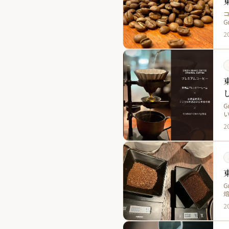
G
2
G
2
G
2