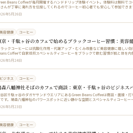
reen Beans Coffeeが毎月開催するハンドドリップ体験イベント。体験料は無
タさんが丁寧に淹れ方を伝授してくれるのでコーヒー初心者でも安心して参加できま
026年5月26日
美容健康
コーヒー
東京・千駄ヶ谷のカフェで始めるブラックコーヒー習慣：美容
ブラックコーヒーには抗酸化作用・代謝アップ・むくみ改善など美容健康に嬉しい効果が
eans Coffeeで自家焙煎スペシャルティコーヒーをブラックで飲む習慣が肌と体を
026年5月24日
ビジネス
コーヒー
鳩森八幡神社そばのカフェで商談：東京・千駄ヶ谷のビジネス
谷区千駄ヶ谷のダガヤサンドウエリアにあるGreen Beans Coffeeは商談・面
ェです。鳩森八幡神社のパワースポットに近い静かな空間とスペシャルティコーヒー
026年5月23日
美容健康
コーヒー