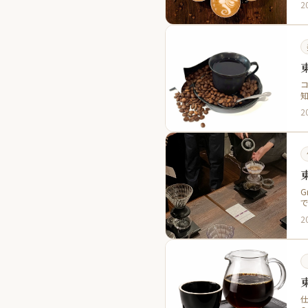
2
コ
2
G
2
仕