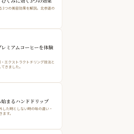
むくみに効く3つの効果
る3つの美容効果を解説。北参道の
。
プレミアムコーヒーを体験
自家焙煎・エクストラクトチリング技法と
してきました。
ら始まるハンドドリップ
方・除外した時としない時の味の違い・
きます。