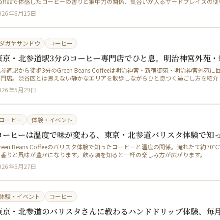
Coffeeで体感したコーヒーの香りと集中力の関係、気合いが入るサードプレイスの
026年6月15日
ダガヤサンドウ
コーヒー
東京・北参道駅3分のコーヒー専門店でひと息。明治神宮外苑・
参道駅から徒歩3分のGreen Beans Coffeeは明治神宮・新宿御苑・明治神宮外
専門店。渋谷区とは思えない静かなエリアを散歩しながらひと息つく過ごし方を紹介
026年5月29日
コーヒー
体験・イベント
コーヒーは温度で味が変わる、東京・北参道バリスタ体験で知
reen Beans Coffeeのバリスタ体験で知ったコーヒーと温度の関係。淹れたて約7
は香りと風味が豊かになります。飲み頃を知ると一杯の楽しみ方が広がります。
026年5月27日
体験・イベント
コーヒー
東京・北参道のバリスタさんに教わるハンドドリップ体験、毎