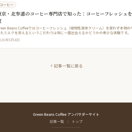
コーヒー
東京・北参道のコーヒー専門店で知った：コーヒーフレッシュ
度
reen Beans Coffeeではコーヒーフレッシュ（植物性液体クリーム）を使わず
めたミルクを添えるというこだわりは年に一度出会えるかどうかの希少な体験です。
026年5月4日
記事一覧に戻る
Green Beans Coffee アンバサダーサイト
記事一覧
/
トップ