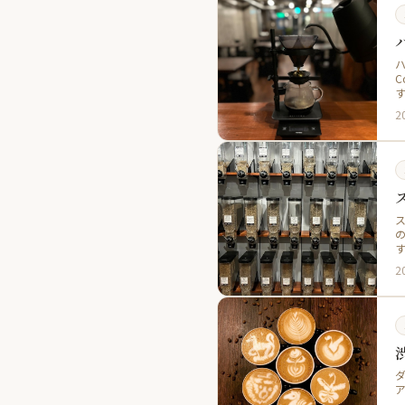
ハ
2
の
2
ダ