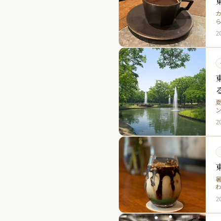
カ
2
夏
2
暑
2