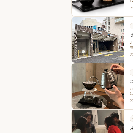
2
北
2
G
2