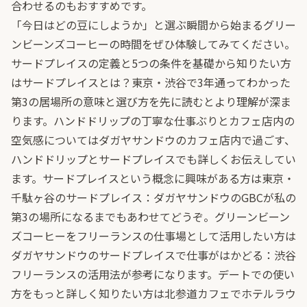
合わせるのもおすすめです。
「今日はどの豆にしようか」と選ぶ瞬間から始まるグリー
ンビーンズコーヒーの時間をぜひ体験してみてください。
サードプレイスの定義と5つの条件を基礎から知りたい方
は
サードプレイスとは？東京・渋谷で3年通ってわかった
第3の居場所の意味と選び方
を先に読むとより理解が深ま
ります。ハンドドリップの丁寧な仕事ぶりとカフェ店内の
空気感については
ダガヤサンドウのカフェ店内で過ごす、
ハンドドリップとサードプレイス
でも詳しくお伝えしてい
ます。サードプレイスという概念に興味がある方は
東京・
千駄ヶ谷のサードプレイス：ダガヤサンドウのGBCが私の
第3の場所になるまで
もあわせてどうぞ。グリーンビーン
ズコーヒーをフリーランスの仕事場として活用したい方は
ダガヤサンドウのサードプレイスで仕事がはかどる：渋谷
フリーランスの活用法
が参考になります。デートでの使い
方をもっと詳しく知りたい方は
北参道カフェでホテルラウ