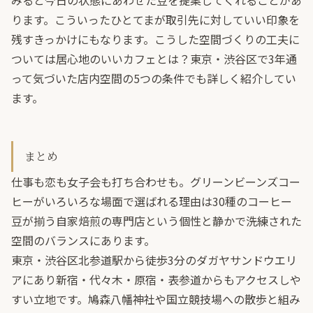
みると今日の状態にあわせた豆を提案してくれることがあ
ります。こういったひとてまが取引先に対していい印象を
残すきっかけにもなります。こうした空間づくりの工夫に
ついては
居心地のいいカフェとは？東京・渋谷区で3年通
って気づいた店内空間の5つの条件
でも詳しく紹介してい
ます。
まとめ
仕事も恋も女子会も打ち合わせも。グリーンビーンズコー
ヒーがいろいろな場面で選ばれる理由は30種のコーヒー
豆が揃う自家焙煎の専門店という個性と静かで洗練された
空間のバランスにあります。
東京・渋谷区北参道駅から徒歩3分のダガヤサンドウエリ
アにあり新宿・代々木・原宿・表参道からもアクセスしや
すい立地です。鳩森八幡神社や国立競技場への散歩と組み