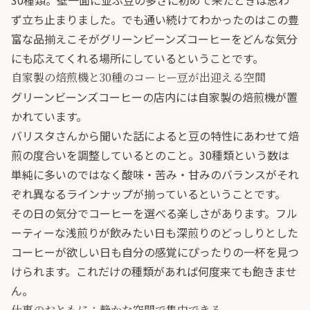
30種類。壁一面に並ぶ豆の多さに初めて来たときは思わ
ず立ち止まりました。でも通い続けてわかったのはこの豊
富な品揃えこそがグリーンビーンズコーヒーをどんな気分
にも応えてくれる場所にしているということです。
自家製の焙煎機と30種のコーヒー豆が出迎える空間
グリーンビーンズコーヒーの店内には自家製の焙煎機が置
かれています。
バリスタさんから聞いた話によると豆の特性にあわせて焙
煎の度合いを調整しているとのこと。30種類という数は
単純に多いのではなく酸味・苦み・甘みのバランスがそれ
ぞれ異なるラインナップが揃っているということです。
その日の気分でコーヒーを選べる楽しさがあります。フル
ーティーな浅煎りが飲みたい日も深煎りのどっしりとした
コーヒーが欲しい日も自分の感覚にぴったりの一杯を見つ
けられます。これだけの種類があれば何度来ても飽きませ
ん。
仕事のおともに：静かな空間で集中できる