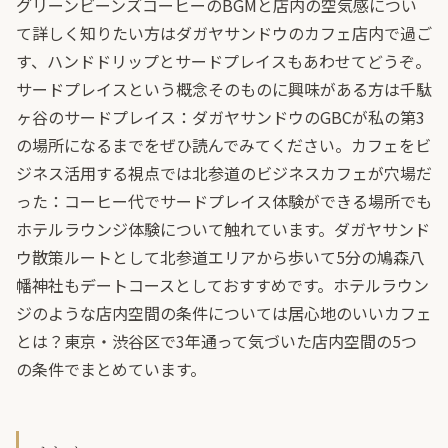
グリーンビーンズコーヒーのBGMと店内の空気感につい
て詳しく知りたい方は
ダガヤサンドウのカフェ店内で過ご
す、ハンドドリップとサードプレイス
もあわせてどうぞ。
サードプレイスという概念そのものに興味がある方は
千駄
ヶ谷のサードプレイス：ダガヤサンドウのGBCが私の第3
の場所になるまで
をぜひ読んでみてください。カフェをビ
ジネス活用する視点では
北参道のビジネスカフェが穴場だ
った：コーヒー代でサードプレイス体験ができる場所
でも
ホテルラウンジ体験について触れています。ダガヤサンド
ウ散策ルートとして
北参道エリアから歩いて5分の鳩森八
幡神社
もデートコースとしておすすめです。ホテルラウン
ジのような店内空間の条件については
居心地のいいカフェ
とは？東京・渋谷区で3年通って気づいた店内空間の5つ
の条件
でまとめています。