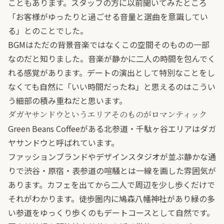
こともあります。スタッフの方に以前聞いてみたところ
「お客様がゆったりと過ごせる音量と選曲を意識してい
る」とのことでした。
BGMはただの背景音楽ではなくこの空間そのものの一部
なのだと知りました。音楽が静かに二人の時間を包んでく
れる感覚があります。デートの演出として特別なことをし
なくても自然に「いい時間だったね」と思えるのはこうい
う細部の積み重ねだと思います。
ダガヤサンドウというエリアそのものがロマンティック
Green Beans Coffeeがある北参道・千駄ヶ谷エリアはダガ
ヤサンドウと呼ばれています。
ファッションブランドやデザインスタジオが並ぶ静かな通
りで渋谷・原宿・表参道の喧騒とは一線を画した雰囲気が
あります。カフェを出てから二人で周辺を少し歩くだけで
それがわかります。徒歩圏内に鳩森八幡神社があり緑の多
い参道をゆっくり歩くのもデートコースとして自然です。