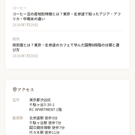
コーヒー
コーヒー豆の産地別特徴とは？東京・北参道で知ったアジア・アフ
リカ・中南米の違い
2026年7月29日
焙煎
焙煎度とは？東京・北参道のカフェで学んだ国際8段階の分類と選
び方
2026年7月28日
アクセス
住所
東京都渋谷区
千駄ヶ谷3-30-1
RC APARTMENT 1階
最寄駅
北参道駅 徒歩3分
千駄ヶ谷駅 徒歩7分
国立競技場駅 徒歩7分
代々木駅 徒歩11分