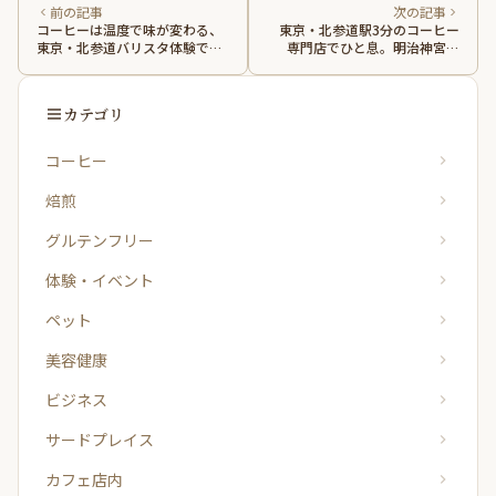
前の記事
次の記事
コーヒーは温度で味が変わる、
東京・北参道駅3分のコーヒー
東京・北参道バリスタ体験で知
専門店でひと息。明治神宮外
った一杯の楽しみ方
苑・新宿御苑の散歩に
カテゴリ
コーヒー
焙煎
グルテンフリー
体験・イベント
ペット
美容健康
ビジネス
サードプレイス
カフェ店内