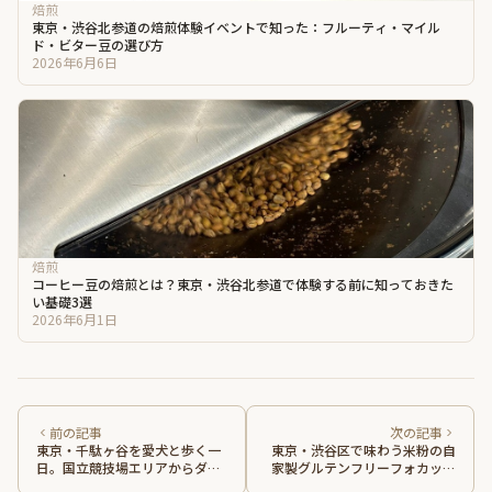
焙煎
東京・渋谷北参道の焙煎体験イベントで知った：フルーティ・マイル
ド・ビター豆の選び方
2026年6月6日
焙煎
コーヒー豆の焙煎とは？東京・渋谷北参道で体験する前に知っておきた
い基礎3選
2026年6月1日
前の記事
次の記事
東京・千駄ヶ谷を愛犬と歩く一
東京・渋谷区で味わう米粉の自
日。国立競技場エリアからダガ
家製グルテンフリーフォカッチ
ヤサンドウのカフェへ
ャ。北参道カフェで始める美容