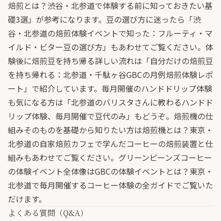
焙煎とは？渋谷・北参道で体験する前に知っておきたい基
礎3選
」が参考になります。豆の選び方に迷ったら「
渋
谷・北参道の焙煎体験イベントで知った：フルーティ・マ
イルド・ビター豆の選び方
」もあわせてご覧ください。体
験後に焙煎豆を持ち帰る詳しい流れは「
自分だけの焙煎豆
を持ち帰れる：北参道・千駄ヶ谷GBCの月例焙煎体験レポ
ート
」で紹介しています。毎月開催のハンドドリップ体験
も気になる方は「
北参道のバリスタさんに教わるハンドド
リップ体験、毎月開催で豆代のみ
」もどうぞ。焙煎機の仕
組みそのものを基礎から知りたい方は
焙煎機とは？東京・
北参道の自家焙煎カフェで学んだコーヒーの焙煎装置と仕
組み
もあわせてご覧ください。グリーンビーンズコーヒー
の体験イベント全体像は
GBCの体験イベントとは？東京・
北参道で毎月開催するコーヒー体験の全ガイド
でご覧いた
だけます。
よくある質問（Q&A）