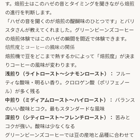
す。焙煎士はこのハゼの音とタイミングを聞きながら焙煎
の進行を判断します。
「ハゼの音を聞くのが焙煎の醍醐味のひとつです」とバリ
スタさんが教えてくれました。グリーンビーンズコーヒー
の焙煎体験ではこのハゼの瞬間を間近で体験できます。
焙煎度とコーヒーの風味の関係
焙煎機で豆をどこまで熱するかによって「焙煎度」が決ま
りコーヒーの風味が変わります。
浅煎り（ライトロースト〜シナモンロースト）：
フルー
ティな酸味・明るい香り。クロロゲン酸（ポリフェノー
ル）が多く残る
中煎り（ミディアムロースト〜ハイロースト）：
バランス
のいい酸味とコク。最もスタンダードな風味
深煎り（シティロースト〜フレンチロースト）：
苦みと
コクが強い。酸味は少なくなる
グリーンビーンズコーヒーでは豆の産地と品種に合わせて