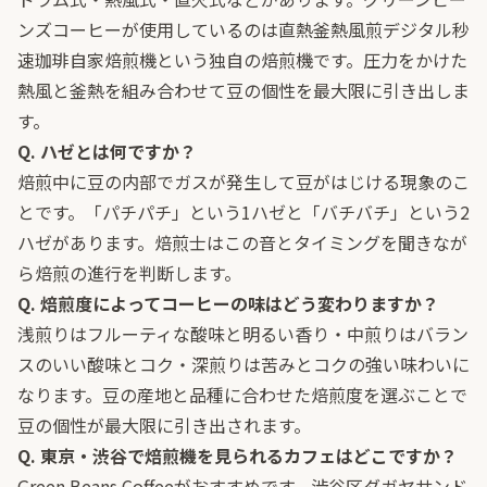
ンズコーヒーが使用しているのは直熱釜熱風煎デジタル秒
速珈琲自家焙煎機という独自の焙煎機です。圧力をかけた
熱風と釜熱を組み合わせて豆の個性を最大限に引き出しま
す。
Q. ハゼとは何ですか？
焙煎中に豆の内部でガスが発生して豆がはじける現象のこ
とです。「パチパチ」という1ハゼと「バチバチ」という2
ハゼがあります。焙煎士はこの音とタイミングを聞きなが
ら焙煎の進行を判断します。
Q. 焙煎度によってコーヒーの味はどう変わりますか？
浅煎りはフルーティな酸味と明るい香り・中煎りはバラン
スのいい酸味とコク・深煎りは苦みとコクの強い味わいに
なります。豆の産地と品種に合わせた焙煎度を選ぶことで
豆の個性が最大限に引き出されます。
Q. 東京・渋谷で焙煎機を見られるカフェはどこですか？
Green Beans Coffeeがおすすめです。渋谷区ダガヤサンド