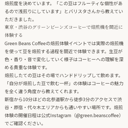
焙煎度を決めています。「この豆はフルーティな個性があ
るので浅煎りにしています」とバリスタさんから教えてい
ただきました。
東京・渋谷のグリーンビーンズコーヒーで焙煎機を間近に
体験する
Green Beans Coffeeの焙煎体験イベントでは実際の焙煎機
を使って豆を焙煎する過程を間近で体験できます。生豆が
色・香り・音で変化していく様子はコーヒーへの理解を深
める貴重な体験です。
焙煎したての豆はその場でハンドドリップして飲めます。
「自分が焙煎した豆で飲む一杯」の体験はコーヒーの魅力
を全く違う角度から教えてくれます。
新宿から10分ほどの北参道駅から徒歩3分のアクセスで渋
谷・原宿・代々木エリアからも通いやすい場所です。焙煎
体験の開催日程は公式
Instagram（@green.beanscoffee）
でご確認ください。