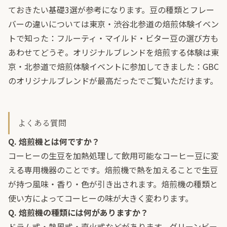
ておきたい基礎3選
が参考になります。豆の種類とフレー
バーの違いについては
東京・渋谷北参道の焙煎体験イベン
トで知った：フルーティ・マイルド・ビター豆の選び方
も
あわせてどうぞ。オリジナルブレンドを焙煎する体験は
東
京・北参道で焙煎体験イベントに参加してきました：GBC
のオリジナルブレンドが最高だった
でご覧いただけます。
よくある質問
Q. 焙煎機とは何ですか？
コーヒーの生豆を加熱処理して飲用可能なコーヒー豆に変
える専用機器のことです。焙煎機で熱を加えることで生豆
が持つ風味・香り・色が引き出されます。焙煎機の種類と
使い方によってコーヒーの味が大きく変わります。
Q. 焙煎機の種類には何がありますか？
ドラム式・熱風式・直火式などがあります。グリーンビー