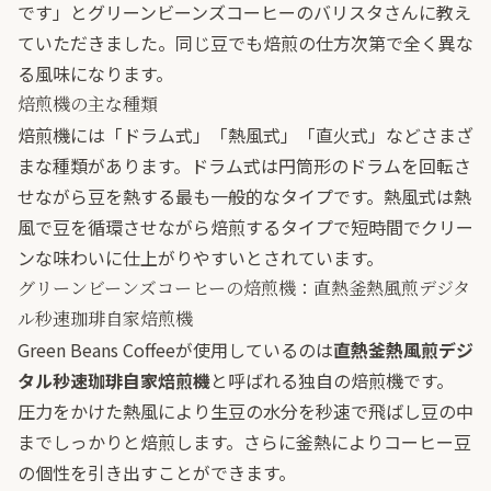
です」とグリーンビーンズコーヒーのバリスタさんに教え
ていただきました。同じ豆でも焙煎の仕方次第で全く異な
る風味になります。
焙煎機の主な種類
焙煎機には「ドラム式」「熱風式」「直火式」などさまざ
まな種類があります。ドラム式は円筒形のドラムを回転さ
せながら豆を熱する最も一般的なタイプです。熱風式は熱
風で豆を循環させながら焙煎するタイプで短時間でクリー
ンな味わいに仕上がりやすいとされています。
グリーンビーンズコーヒーの焙煎機：直熱釜熱風煎デジタ
ル秒速珈琲自家焙煎機
Green Beans Coffeeが使用しているのは
直熱釜熱風煎デジ
タル秒速珈琲自家焙煎機
と呼ばれる独自の焙煎機です。
圧力をかけた熱風により生豆の水分を秒速で飛ばし豆の中
までしっかりと焙煎します。さらに釜熱によりコーヒー豆
の個性を引き出すことができます。