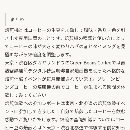
まとめ
焙煎機とはコーヒーの生豆を加熱して風味・香り・色を引
き出す専用装置のことです。焙煎機の種類と使い方によっ
てコーヒーの味が大きく変わりハゼの音とタイミングを見
極めながら焙煎度を調整します。
東京・渋谷区ダガヤサンドウのGreen Beans Coffeeでは直
熱釜熱風煎デジタル秒速珈琲自家焙煎機を使った本格的な
焙煎体験イベントが毎月開催されています。グリーンビー
ンズコーヒーの焙煎機の前でコーヒーが生まれる瞬間を体
験してみてください。
焙煎体験への参加レポートは
東京・北参道の焙煎体験イベ
ントに参加してきました：自分で焙煎したコーヒーを飲む
感動
でご覧いただけます。焙煎の基礎知識については
コー
ヒー豆の焙煎とは？東京・渋谷北参道で体験する前に知っ