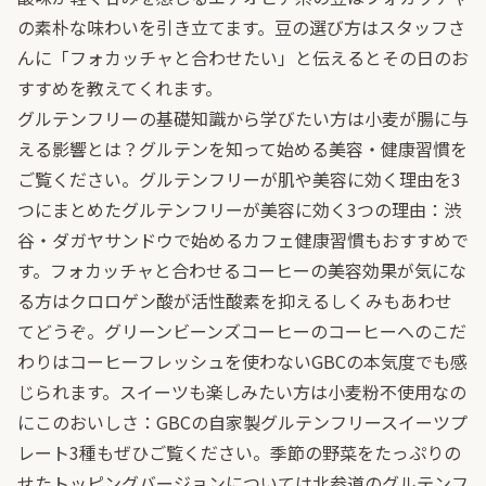
の素朴な味わいを引き立てます。豆の選び方はスタッフさ
んに「フォカッチャと合わせたい」と伝えるとその日のお
すすめを教えてくれます。
グルテンフリーの基礎知識から学びたい方は
小麦が腸に与
える影響とは？グルテンを知って始める美容・健康習慣
を
ご覧ください。グルテンフリーが肌や美容に効く理由を3
つにまとめた
グルテンフリーが美容に効く3つの理由：渋
谷・ダガヤサンドウで始めるカフェ健康習慣
もおすすめで
す。フォカッチャと合わせるコーヒーの美容効果が気にな
る方は
クロロゲン酸が活性酸素を抑えるしくみ
もあわせ
てどうぞ。グリーンビーンズコーヒーのコーヒーへのこだ
わりは
コーヒーフレッシュを使わないGBCの本気度
でも感
じられます。スイーツも楽しみたい方は
小麦粉不使用なの
にこのおいしさ：GBCの自家製グルテンフリースイーツプ
レート3種
もぜひご覧ください。季節の野菜をたっぷりの
せたトッピングバージョンについては
北参道のグルテンフ