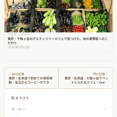
グルテンフリー
東京・千駄ヶ谷のグルテンフリーカフェで見つけた、旬の夏野菜へのこ
だわり
2026年7月12日
前の記事
次の記事
東京・北参道で初めての焙煎体
東京・北参道・千駄ヶ谷でペッ
験：生豆からコーヒーができる
トと入れるカフェ：Green
までの感動レポート
Beans Coffeeに行ってきました
カテゴリ
コーヒー