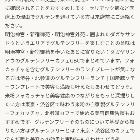
に確認されることをおすすめします。セリアック病など医
療上の理由でグルテンを避けている方は来店前にご連絡く
ださい。
明治神宮・新宿御苑・明治神宮外苑に囲まれたダガヤサン
ドウというエリアでグルテンフリーを楽しむことの意味は
明治神宮・新宿御苑を歩いたあとに寄りたい：ダガヤサン
ドウのグルテンフリーカフェGBC
でまとめています。フォ
カッチャを含むグルテンフリーのランチプレートが気にな
る方は
渋谷・北参道のグルテンフリーランチ｜国産豚ソテ
ーワンプレートで美容も満腹も叶えた
もあわせてどうぞ。
米粉フォカッチャと美容健康のつながりをもっと深掘りし
たい方は
東京・渋谷区で味わう米粉の自家製グルテンフリ
ーフォカッチャ。北参道カフェで始める美容健康習慣
もお
すすめです。グルテンフリーそのものについて基礎から知
りたい方は
グルテンフリーとは？東京・渋谷区のカフェで
学んだ腸と美容への効果と実践法
もあわせてどうぞ。